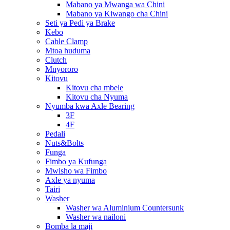
Mabano ya Mwanga wa Chini
Mabano ya Kiwango cha Chini
Seti ya Pedi ya Brake
Kebo
Cable Clamp
Mtoa huduma
Clutch
Mnyororo
Kitovu
Kitovu cha mbele
Kitovu cha Nyuma
Nyumba kwa Axle Bearing
3F
4F
Pedali
Nuts&Bolts
Funga
Fimbo ya Kufunga
Mwisho wa Fimbo
Axle ya nyuma
Tairi
Washer
Washer wa Aluminium Countersunk
Washer wa nailoni
Bomba la maji