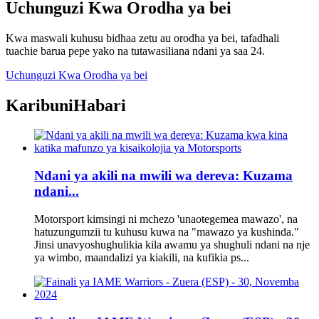
Uchunguzi Kwa Orodha ya bei
Kwa maswali kuhusu bidhaa zetu au orodha ya bei, tafadhali
tuachie barua pepe yako na tutawasiliana ndani ya saa 24.
Uchunguzi Kwa Orodha ya bei
Karibuni
Habari
Ndani ya akili na mwili wa dereva: Kuzama
ndani...
Motorsport kimsingi ni mchezo 'unaotegemea mawazo', na
hatuzungumzii tu kuhusu kuwa na "mawazo ya kushinda."
Jinsi unavyoshughulikia kila awamu ya shughuli ndani na nje
ya wimbo, maandalizi ya kiakili, na kufikia ps...