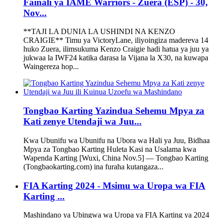
Fainali ya IAME Warriors - Zuera (ESP) - 30,
Nov...
**TAJI LA DUNIA LA USHINDI NA KENZO
CRAIGIE** Timu ya VictoryLane, iliyoingiza madereva 14
huko Zuera, ilimsukuma Kenzo Craigie hadi hatua ya juu ya
jukwaa la IWF24 katika darasa la Vijana la X30, na kuwapa
Waingereza hop...
Tongbao Karting Yazindua Sehemu Mpya za
Kati zenye Utendaji wa Juu...
Kwa Ubunifu wa Ubunifu na Ubora wa Hali ya Juu, Bidhaa
Mpya za Tongbao Karting Huleta Kasi na Usalama kwa
Wapenda Karting [Wuxi, China Nov.5] — Tongbao Karting
(Tongbaokarting.com) ina furaha kutangaza...
FIA Karting 2024 - Msimu wa Uropa wa FIA
Karting ...
Mashindano ya Ubingwa wa Uropa ya FIA Karting ya 2024