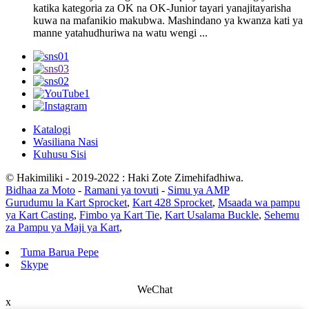
katika kategoria za OK na OK-Junior tayari yanajitayarisha
kuwa na mafanikio makubwa. Mashindano ya kwanza kati ya
manne yatahudhuriwa na watu wengi ...
Katalogi
Wasiliana Nasi
Kuhusu Sisi
© Hakimiliki - 2019-2022 : Haki Zote Zimehifadhiwa.
Bidhaa za Moto
-
Ramani ya tovuti
-
Simu ya AMP
Gurudumu la Kart Sprocket
,
Kart 428 Sprocket
,
Msaada wa pampu
ya Kart Casting
,
Fimbo ya Kart Tie
,
Kart Usalama Buckle
,
Sehemu
za Pampu ya Maji ya Kart
,
Tuma Barua Pepe
Skype
WeChat
x