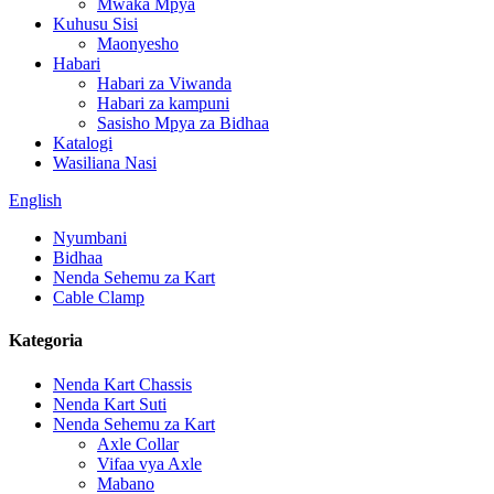
Mwaka Mpya
Kuhusu Sisi
Maonyesho
Habari
Habari za Viwanda
Habari za kampuni
Sasisho Mpya za Bidhaa
Katalogi
Wasiliana Nasi
English
Nyumbani
Bidhaa
Nenda Sehemu za Kart
Cable Clamp
Kategoria
Nenda Kart Chassis
Nenda Kart Suti
Nenda Sehemu za Kart
Axle Collar
Vifaa vya Axle
Mabano