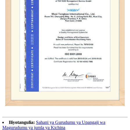
Iliyotangulia:
Sahani ya Gurudumu ya Upangaji wa
Magurudumu ya jumla ya Kichina