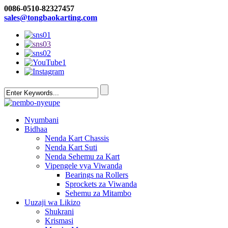
0086-0510-82327457
sales@tongbaokarting.com
Nyumbani
Bidhaa
Nenda Kart Chassis
Nenda Kart Suti
Nenda Sehemu za Kart
Vipengele vya Viwanda
Bearings na Rollers
Sprockets za Viwanda
Sehemu za Mitambo
Uuzaji wa Likizo
Shukrani
Krismasi