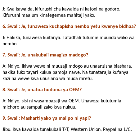
J: Kwa kawaida, kifurushi cha kawaida ni katoni na godoro.
Kifurushi maalum kinategemea mahitaji yako.
6. Swali: Je, tunaweza kuchapisha nembo yetu kwenye bidhaa?
J: Hakika, tunaweza kuifanya. Tafadhali tutumie muundo wako wa
nembo.
7. Swali: Je, unakubali maagizo madogo?
A: Ndiyo. Ikiwa wewe ni muuzaji mdogo au unaanzisha biashara,
hakika tuko tayari kukua pamoja nawe. Na tunatarajia kufanya
kazi na wewe kwa uhusiano wa muda mrefu.
8. Swali: Je, unatoa huduma ya OEM?
A: Ndiyo, sisi ni wasambazaji wa OEM. Unaweza kututumia
michoro au sampuli zako kwa nukuu.
9. Swali: Masharti yako ya malipo ni yapi?
Jibu: Kwa kawaida tunakubali T/T, Western Union, Paypal na L/C.