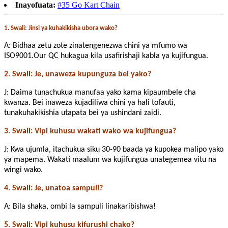
Inayofuata:
#35 Go Kart Chain
1. Swali: Jinsi ya kuhakikisha ubora wako?
A: Bidhaa zetu zote zinatengenezwa chini ya mfumo wa
ISO9001.Our QC hukagua kila usafirishaji kabla ya kujifungua.
2. Swali: Je, unaweza kupunguza bei yako?
J: Daima tunachukua manufaa yako kama kipaumbele cha
kwanza. Bei inaweza kujadiliwa chini ya hali tofauti,
tunakuhakikishia utapata bei ya ushindani zaidi.
3. Swali: Vipi kuhusu wakati wako wa kujifungua?
J: Kwa ujumla, itachukua siku 30-90 baada ya kupokea malipo yako
ya mapema. Wakati maalum wa kujifungua unategemea vitu na
wingi wako.
4. Swali: Je, unatoa sampuli?
A: Bila shaka, ombi la sampuli linakaribishwa!
5. Swali: Vipi kuhusu kifurushi chako?