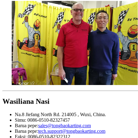
Wasiliana Nasi
Na.8 Jiefang North Rd. 214005 , Wuxi, China.
Simu: 0086-0510-82327457
Barua pepe:
sales@tongbaokarting.com
Barua pepe:
tech.support@tongbaokarting.com
Faksi: 0086-0510-82322312