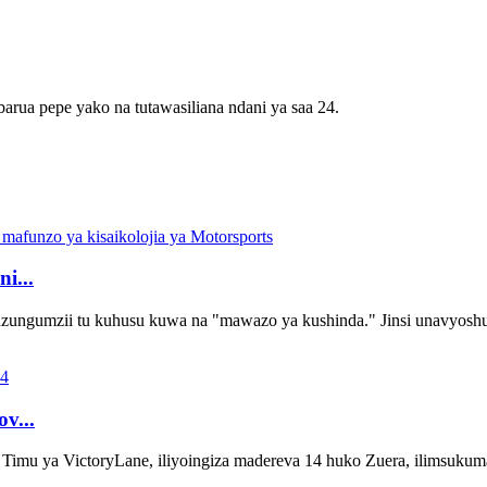
barua pepe yako na tutawasiliana ndani ya saa 24.
i...
zungumzii tu kuhusu kuwa na "mawazo ya kushinda." Jinsi unavyoshug
v...
ictoryLane, iliyoingiza madereva 14 huko Zuera, ilimsukuma Ken