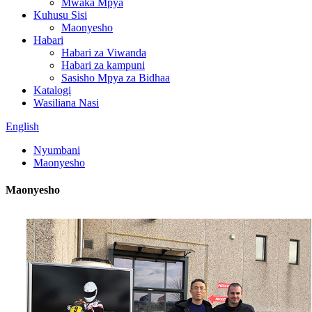
Mwaka Mpya
Kuhusu Sisi
Maonyesho
Habari
Habari za Viwanda
Habari za kampuni
Sasisho Mpya za Bidhaa
Katalogi
Wasiliana Nasi
English
Nyumbani
Maonyesho
Maonyesho