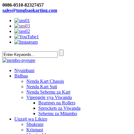
0086-0510-82327457
sales@tongbaokarting.com
Nyumbani
Bidhaa
Nenda Kart Chassis
Nenda Kart Suti
Nenda Sehemu za Kart
Vipengele vya Viwanda
Bearings na Rollers
Sprockets za Viwanda
Sehemu za Mitambo
Uuzaji wa Likizo
Shukrani
Krismasi