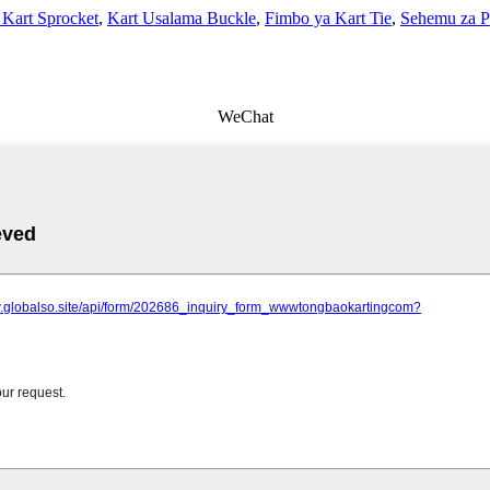
Kart Sprocket
,
Kart Usalama Buckle
,
Fimbo ya Kart Tie
,
Sehemu za P
WeChat