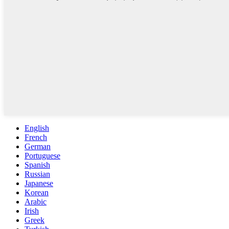
English
French
German
Portuguese
Spanish
Russian
Japanese
Korean
Arabic
Irish
Greek