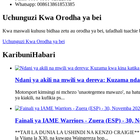
Whatsapp: 008613861853385
Uchunguzi Kwa Orodha ya bei
Kwa maswali kuhusu bidhaa zetu au orodha ya bei, tafadhali tuachie 
Uchunguzi Kwa Orodha ya bei
Karibuni
Habari
Ndani ya akili na mwili wa dereva: Kuzama ndan
Motorsport kimsingi ni mchezo 'unaotegemea mawazo', na hatu
ya kiakili, na kufikia ps...
Fainali ya IAME Warriors - Zuera (ESP) - 30, No
**TAJI LA DUNIA LA USHINDI NA KENZO CRAIGIE** Timu ya V
la Vijana la X30, na kuwapa Waingereza hop...