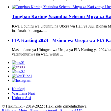
Tongbao Karting Yazindua Sehemu Mpya za Kati
Kwa Ubunifu wa Ubunifu na Ubora wa Hali ya Juu, Bidhaa M
ina furaha kutangaza...
FIA Karting 2024 - Msimu wa Uropa wa FIA Kar
Mashindano ya Ubingwa wa Uropa ya FIA Karting ya 2024 kat
yatahudhuriwa na watu wengi ...
Katalogi
Wasiliana Nasi
Kuhusu Sisi
© Hakimiliki - 2019-2022 : Haki Zote Zimehifadhiwa.
Bidhaa za Moto
-
Ramani ya tovuti
-
Simu ya AMP