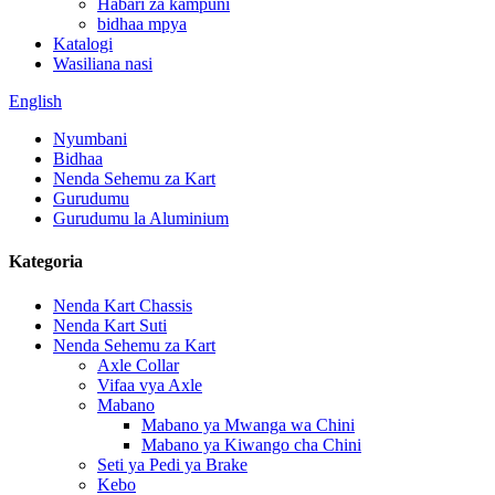
Habari za kampuni
bidhaa mpya
Katalogi
Wasiliana nasi
English
Nyumbani
Bidhaa
Nenda Sehemu za Kart
Gurudumu
Gurudumu la Aluminium
Kategoria
Nenda Kart Chassis
Nenda Kart Suti
Nenda Sehemu za Kart
Axle Collar
Vifaa vya Axle
Mabano
Mabano ya Mwanga wa Chini
Mabano ya Kiwango cha Chini
Seti ya Pedi ya Brake
Kebo