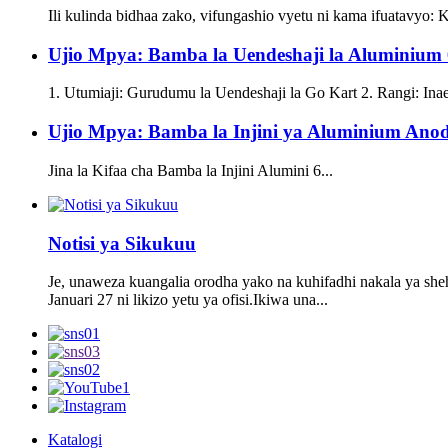
Ili kulinda bidhaa zako, vifungashio vyetu ni kama ifuatavyo:
Ujio Mpya: Bamba la Uendeshaji la Aluminium 
1. Utumiaji: Gurudumu la Uendeshaji la Go Kart 2. Rangi: Ina
Ujio Mpya: Bamba la Injini ya Aluminium Anodi
Jina la Kifaa cha Bamba la Injini Alumini 6...
Notisi ya Sikukuu
Je, unaweza kuangalia orodha yako na kuhifadhi nakala ya sheh
Januari 27 ni likizo yetu ya ofisi.Ikiwa una...
Katalogi