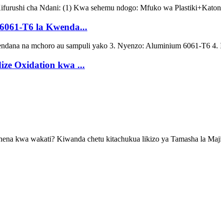
 Kifurushi cha Ndani: (1) Kwa sehemu ndogo: Mfuko wa Plastiki+Katoni
6061-T6 la Kwenda...
endana na mchoro au sampuli yako 3. Nyenzo: Aluminium 6061-T6 4. Ik
ze Oxidation kwa ...
ena kwa wakati? Kiwanda chetu kitachukua likizo ya Tamasha la Majira