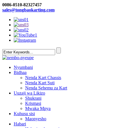
0086-0510-82327457
sales@tongbaokarting.com
Nyumbani
Bidhaa
Nenda Kart Chassis
Nenda Kart Suti
Nenda Sehemu za Kart
Uuzaji wa Likizo
Shukrani
Krismasi
Mwaka Mpya
Kuhusu sisi
Maonyesho
Habari