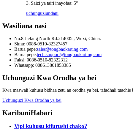
3. Saizi ya tairi inayofaa: 5″
uchunguzi
undani
Wasiliana nasi
Na.8 Jiefang North Rd.214005 , Wuxi, China.
Simu: 0086-0510-82327457
Barua pepe:
sales@tongbaokarting.com
Barua pepe:
tech.support@tongbaokarting.com
Faksi: 0086-0510-82322312
Whatsapp: 008613861853385
Uchunguzi Kwa Orodha ya bei
Kwa maswali kuhusu bidhaa zetu au orodha ya bei, tafadhali tuachie 
Uchunguzi Kwa Orodha ya bei
Karibuni
Habari
Vipi kuhusu kifurushi chako?