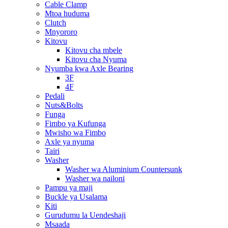
Cable Clamp
Mtoa huduma
Clutch
Mnyororo
Kitovu
Kitovu cha mbele
Kitovu cha Nyuma
Nyumba kwa Axle Bearing
3F
4F
Pedali
Nuts&Bolts
Funga
Fimbo ya Kufunga
Mwisho wa Fimbo
Axle ya nyuma
Tairi
Washer
Washer wa Aluminium Countersunk
Washer wa nailoni
Pampu ya maji
Buckle ya Usalama
Kiti
Gurudumu la Uendeshaji
Msaada