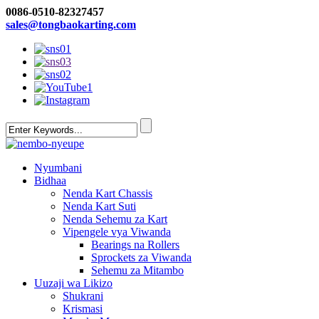
0086-0510-82327457
sales@tongbaokarting.com
Nyumbani
Bidhaa
Nenda Kart Chassis
Nenda Kart Suti
Nenda Sehemu za Kart
Vipengele vya Viwanda
Bearings na Rollers
Sprockets za Viwanda
Sehemu za Mitambo
Uuzaji wa Likizo
Shukrani
Krismasi