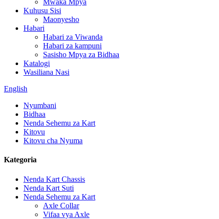
Mwaka Mpya
Kuhusu Sisi
Maonyesho
Habari
Habari za Viwanda
Habari za kampuni
Sasisho Mpya za Bidhaa
Katalogi
Wasiliana Nasi
English
Nyumbani
Bidhaa
Nenda Sehemu za Kart
Kitovu
Kitovu cha Nyuma
Kategoria
Nenda Kart Chassis
Nenda Kart Suti
Nenda Sehemu za Kart
Axle Collar
Vifaa vya Axle