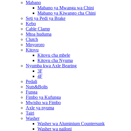
Mabano
Mabano ya Mwanga wa Chini
Mabano ya Kiwango cha Chini
Seti ya Pedi ya Brake
Kebo
Cable Clamp
Mtoa huduma
Clutch
Mnyororo
Kitovu
Kitovu cha mbele
Kitovu cha Nyuma
Nyumba kwa Axle Bearing
3F
4F
Pedali
Nuts&Bolts
Funga
Fimbo ya Kufunga
Mwisho wa Fimbo
Axle ya nyuma
Tairi
Washer
Washer wa Aluminium Countersunk
Washer wa nailoni