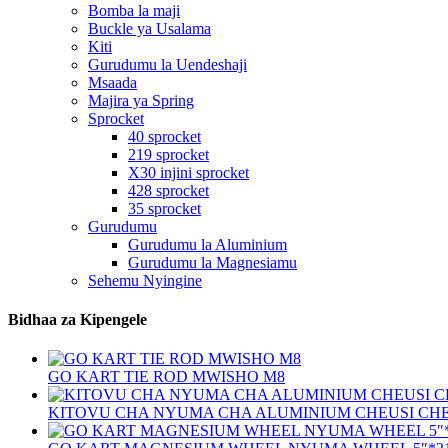
Bomba la maji
Buckle ya Usalama
Kiti
Gurudumu la Uendeshaji
Msaada
Majira ya Spring
Sprocket
40 sprocket
219 sprocket
X30 injini sprocket
428 sprocket
35 sprocket
Gurudumu
Gurudumu la Aluminium
Gurudumu la Magnesiamu
Sehemu Nyingine
Bidhaa za Kipengele
GO KART TIE ROD MWISHO M8
KITOVU CHA NYUMA CHA ALUMINIUM CHEUSI CH